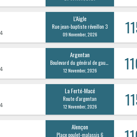
L'Aigle
11
Rue jean-baptiste réveillon 3
4
09 November, 2026
Argentan
11
Boulevard du général de gaulle 22
4
12 November, 2026
La Ferté-Macé
11
Route d'argentan
4
12 November, 2026
Alençon
11
Place poulet-malassis 6