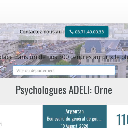
Contactez-nous au :
03.71.49.00.33
lace dans un de nos 300 centres au prix le pl
Psychologues ADELI: Orne
Argentan
11
Boulevard du général de gaulle 22
1
19 August, 2026