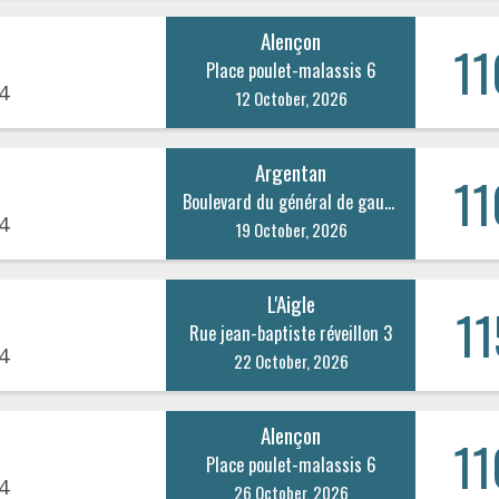
Alençon
11
Place poulet-malassis 6
4
12 October, 2026
Argentan
11
Boulevard du général de gaulle 22
4
19 October, 2026
L'Aigle
11
Rue jean-baptiste réveillon 3
4
22 October, 2026
Alençon
11
Place poulet-malassis 6
4
26 October, 2026