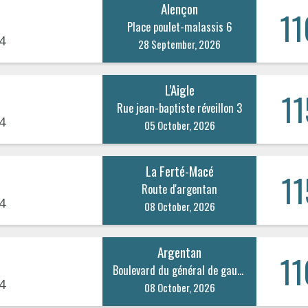
Alençon
11
Place poulet-malassis 6
4
28 September, 2026
L'Aigle
11
Rue jean-baptiste réveillon 3
4
05 October, 2026
La Ferté-Macé
11
Route d'argentan
4
08 October, 2026
Argentan
11
Boulevard du général de gaulle 22
4
08 October, 2026