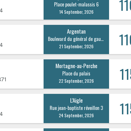
11
Place poulet-malassis 6
4
14 September, 2026
Argentan
11
Boulevard du général de gaulle 22
4
21 September, 2026
Mortagne-au-Perche
11
Place du palais
871
22 September, 2026
L'Aigle
11
Rue jean-baptiste réveillon 3
4
24 September, 2026