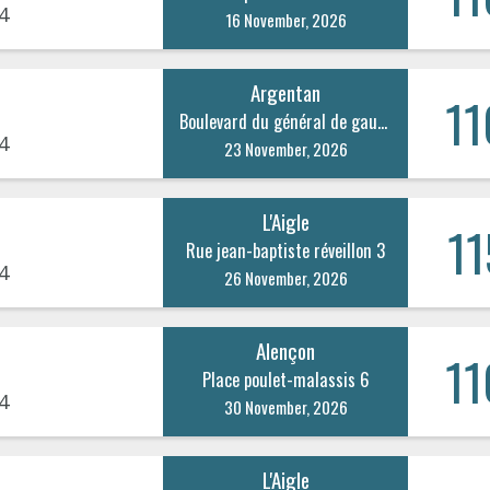
4
16 November, 2026
Argentan
11
Boulevard du général de gaulle 22
4
23 November, 2026
L'Aigle
11
Rue jean-baptiste réveillon 3
4
26 November, 2026
Alençon
11
Place poulet-malassis 6
4
30 November, 2026
L'Aigle