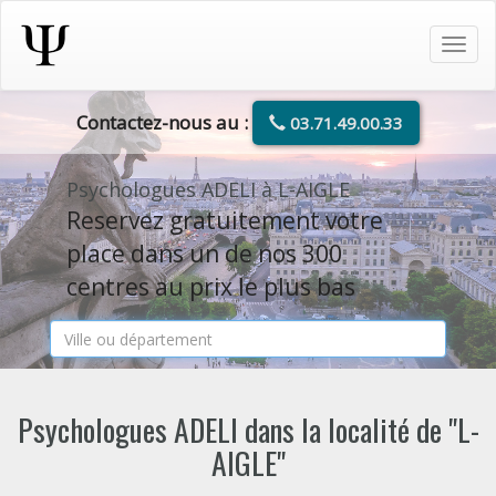
Tog
navi
Contactez-nous au :
03.71.49.00.33
Psychologues ADELI à L-AIGLE
Reservez gratuitement votre
place dans un de nos 300
centres au prix le plus bas
Psychologues ADELI dans la localité de "L-
AIGLE"