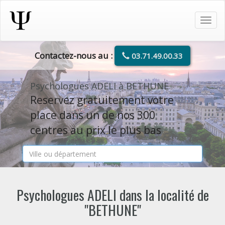
Tog
navi
Contactez-nous au :
03.71.49.00.33
Psychologues ADELI à BETHUNE
Reservez gratuitement votre
place dans un de nos 300
centres au prix le plus bas
Psychologues ADELI dans la localité de
"BETHUNE"