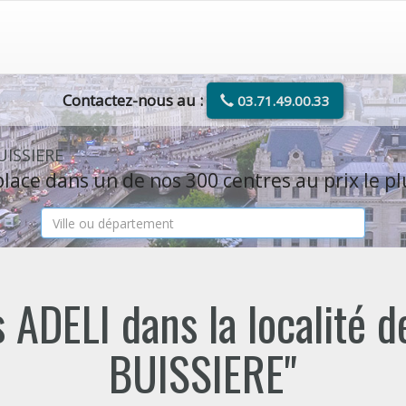
Contactez-nous au :
03.71.49.00.33
UISSIERE
lace dans un de nos 300 centres au prix le pl
 ADELI dans la localité 
BUISSIERE"