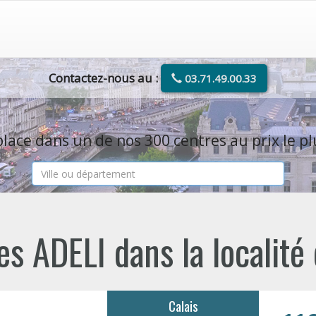
Contactez-nous au :
03.71.49.00.33
lace dans un de nos 300 centres au prix le pl
s ADELI dans la localité
Calais