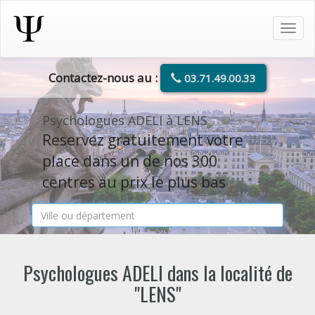
Tog
navi
Contactez-nous au :
03.71.49.00.33
Psychologues ADELI à LENS
Reservez gratuitement votre
place dans un de nos 300
centres au prix le plus bas
Psychologues ADELI dans la localité de
"LENS"