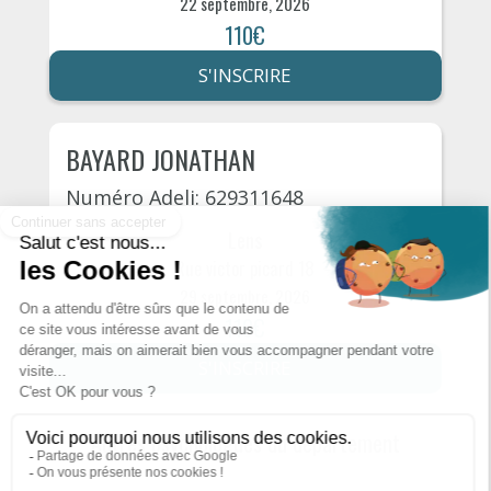
22 septembre, 2026
110€
S'INSCRIRE
BAYARD JONATHAN
Numéro Adeli: 629311648
Lens
Rue victor picard 18
29 septembre, 2026
110€
S'INSCRIRE
Autres psychologues du département