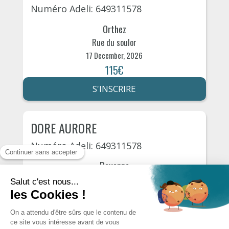
Numéro Adeli: 649311578
Orthez
Rue du soulor
17 December, 2026
115€
S'INSCRIRE
DORE AURORE
Numéro Adeli: 649311578
Bayonne
chemin de sabalce 28
18 December, 2026
105€
S'INSCRIRE