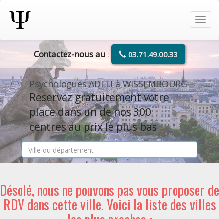
Tog
navi
Contactez-nous au :
03.71.49.00.33
Psychologues ADELI à WISSEMBOURG
Reservez gratuitement votre
place dans un de nos 300
centres au prix le plus bas
Désolé, nous ne pouvons pas vous proposer de
RDV dans cette ville. Voici la liste des villes
les plus proches :