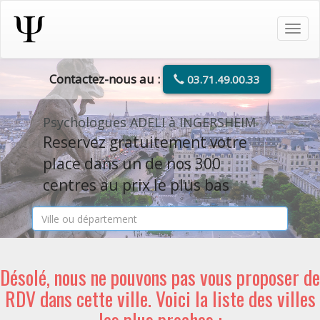
Tog
navi
Contactez-nous au :
03.71.49.00.33
Psychologues ADELI à INGERSHEIM
Reservez gratuitement votre
place dans un de nos 300
centres au prix le plus bas
Désolé, nous ne pouvons pas vous proposer de
RDV dans cette ville. Voici la liste des villes
les plus proches :