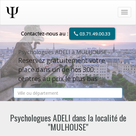
Tog
navi
Contactez-nous au :
03.71.49.00.33
Psychologues ADELI à MULHOUSE
Reservez gratuitement votre
place dans un de nos 300
centres au prix le plus bas
Psychologues ADELI dans la localité de
"MULHOUSE"