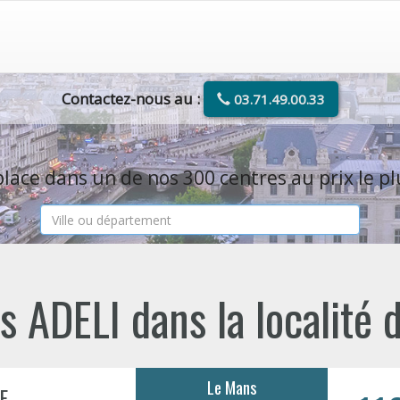
Contactez-nous au :
03.71.49.00.33
lace dans un de nos 300 centres au prix le pl
 ADELI dans la localité
Le Mans
E