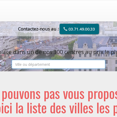
Contactez-nous au :
03.71.49.00.33
lace dans un de nos 300 centres au prix le pl
e pouvons pas vous propo
oici la liste des villes les