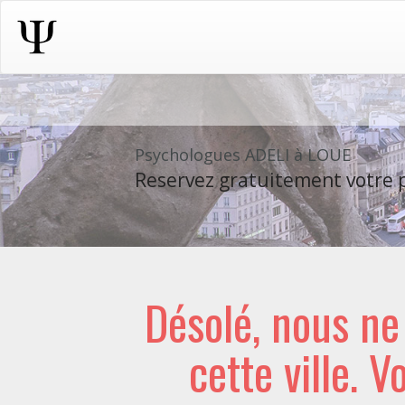
Psychologues ADELI à LOUE
Reservez gratuitement votre p
Désolé, nous n
cette ville. V