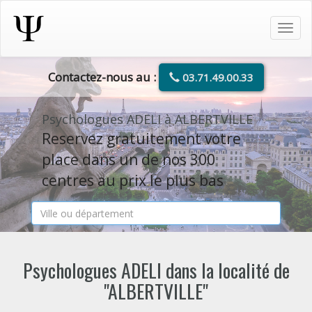
Tog
navi
Contactez-nous au :
03.71.49.00.33
Psychologues ADELI à ALBERTVILLE
Reservez gratuitement votre
place dans un de nos 300
centres au prix le plus bas
Psychologues ADELI dans la localité de
"ALBERTVILLE"