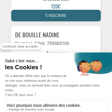
120€
S'INSCRIRE
DE BOUILLE NADINE
Numéro Adeli: 739303105
Annemasse
Rue du parc 6
29 October, 2026
120€
S'INSCRIRE
AUTRES PSYCHOLOGUES DU
DÉPARTEMENT