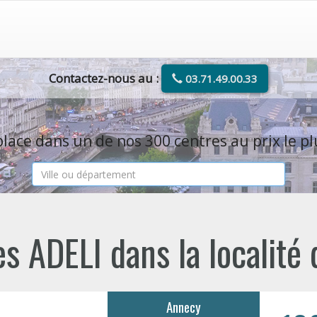
Contactez-nous au :
03.71.49.00.33
lace dans un de nos 300 centres au prix le pl
s ADELI dans la localité
Annecy