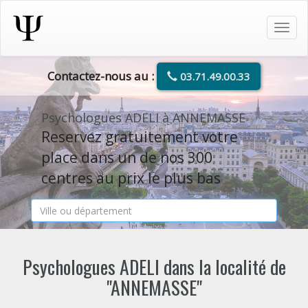
Tog
navi
Contactez-nous au :
03.71.49.00.33
Psychologues ADELI à ANNEMASSE
Reservez gratuitement votre
place dans un de nos 300
centres au prix le plus bas
Psychologues ADELI dans la localité de
"ANNEMASSE"