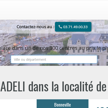
Contactez-nous au :
03.71.49.00.33
E
lace dans un de nos 300 centres au prix le pl
ADELI dans la localité d
Bonneville