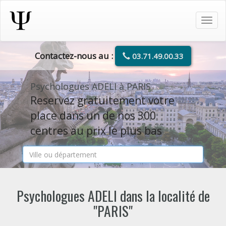
Tog
navi
Contactez-nous au :
03.71.49.00.33
Psychologues ADELI à PARIS
Reservez gratuitement votre
place dans un de nos 300
centres au prix le plus bas
Psychologues ADELI dans la localité de
"PARIS"