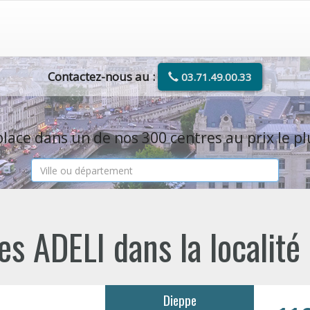
Contactez-nous au :
03.71.49.00.33
lace dans un de nos 300 centres au prix le pl
s ADELI dans la localité
Dieppe