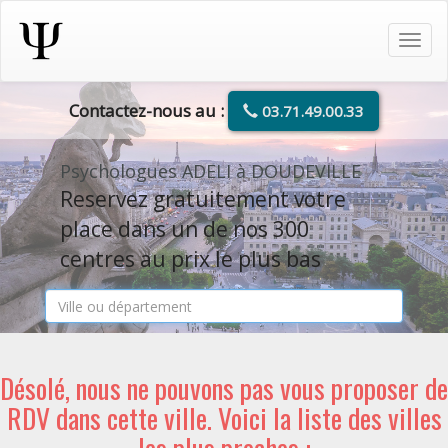
Tog
navi
Contactez-nous au :
03.71.49.00.33
Psychologues ADELI à DOUDEVILLE
Reservez gratuitement votre
place dans un de nos 300
centres au prix le plus bas
Désolé, nous ne pouvons pas vous proposer de
RDV dans cette ville. Voici la liste des villes
les plus proches :