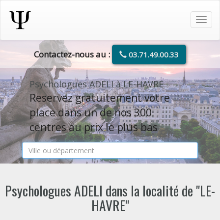
Tog
navi
Contactez-nous au :
03.71.49.00.33
Psychologues ADELI à LE-HAVRE
Reservez gratuitement votre
place dans un de nos 300
centres au prix le plus bas
Psychologues ADELI dans la localité de "LE-
HAVRE"