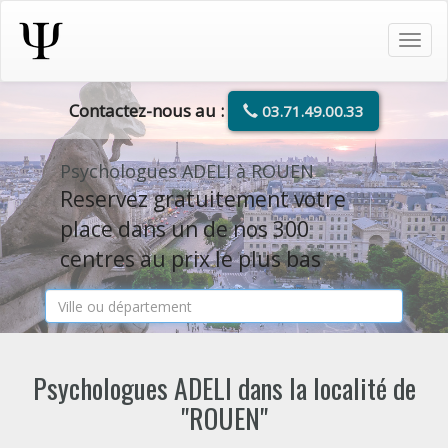
Tog
navi
Contactez-nous au :
03.71.49.00.33
Psychologues ADELI à ROUEN
Reservez gratuitement votre
place dans un de nos 300
centres au prix le plus bas
Psychologues ADELI dans la localité de
"ROUEN"