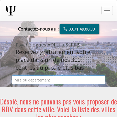
Tog
navi
Contactez-nous au :
03.71.49.00.33
Psychologues ADELI à SERRIS
Reservez gratuitement votre
place dans un de nos 300
centres au prix le plus bas
Désolé, nous ne pouvons pas vous proposer de
RDV dans cette ville. Voici la liste des villes
les plus proches :