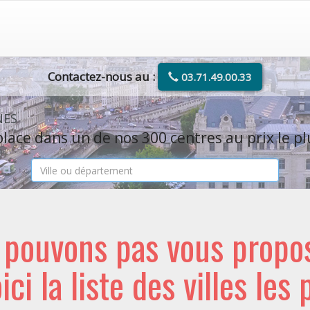
Contactez-nous au :
03.71.49.00.33
NES
lace dans un de nos 300 centres au prix le pl
e pouvons pas vous propo
oici la liste des villes les