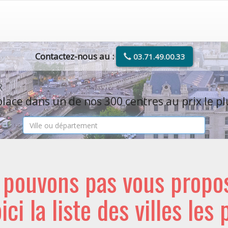
Contactez-nous au :
03.71.49.00.33
R
lace dans un de nos 300 centres au prix le pl
e pouvons pas vous propo
oici la liste des villes les