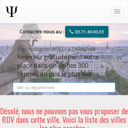
Tog
navi
Contactez-nous au :
03.71.49.00.33
Psychologues ADELI à CARMAUX
Reservez gratuitement votre
place dans un de nos 300
centres au prix le plus bas
Désolé, nous ne pouvons pas vous proposer de
RDV dans cette ville. Voici la liste des villes
les plus proches :