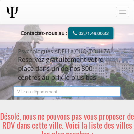
Tog
navi
Contactez-nous au :
03.71.49.00.33
Psychologues ADELI à CUQ-TOULZA
Reservez gratuitement votre
place dans un de nos 300
centres au prix le plus bas
Désolé, nous ne pouvons pas vous proposer de
RDV dans cette ville. Voici la liste des villes
les plus proches :