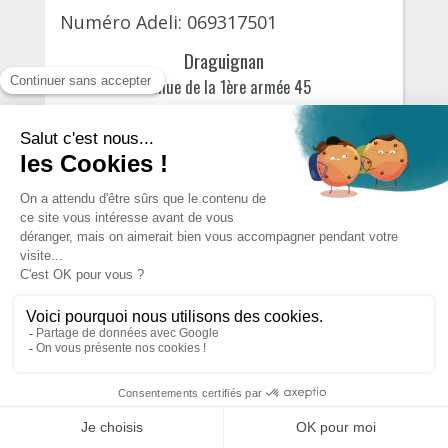
Numéro Adeli: 069317501
Draguignan
Avenue de la 1ère armée 45
21 September, 2026
100€
S'INSCRIRE
DRLJACA LAURENE
Numéro Adeli: 069317501
Saint-Raphaël
Voie aurélienne 50
22 September, 2026
100€
S'INSCRIRE