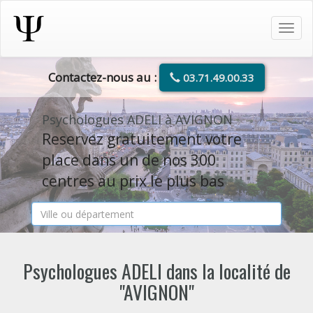
Tog
navi
Contactez-nous au :
03.71.49.00.33
Psychologues ADELI à AVIGNON
Reservez gratuitement votre
place dans un de nos 300
centres au prix le plus bas
Psychologues ADELI dans la localité de
"AVIGNON"