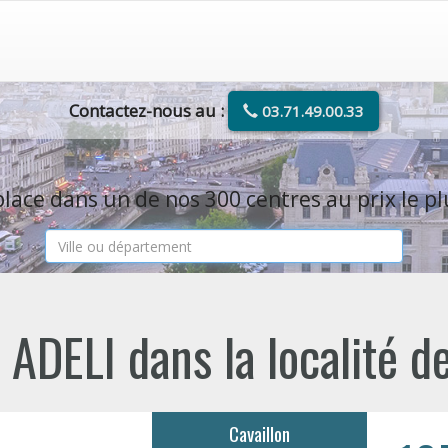
Contactez-nous au :
03.71.49.00.33
lace dans un de nos 300 centres au prix le pl
ADELI dans la localité 
Cavaillon