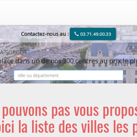
Contactez-nous au :
03.71.49.00.33
-LA-SORGUE
lace dans un de nos 300 centres au prix le pl
e pouvons pas vous propo
oici la liste des villes les