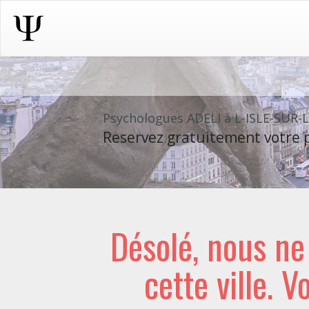
Psychologues ADELI à L-ISLE-SUR
Reservez gratuitement votre p
Désolé, nous n
cette ville. V