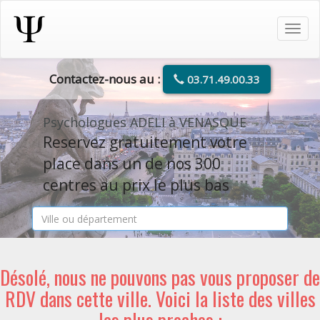
Tog
navi
Contactez-nous au :
03.71.49.00.33
Psychologues ADELI à VENASQUE
Reservez gratuitement votre
place dans un de nos 300
centres au prix le plus bas
Désolé, nous ne pouvons pas vous proposer de
RDV dans cette ville. Voici la liste des villes
les plus proches :