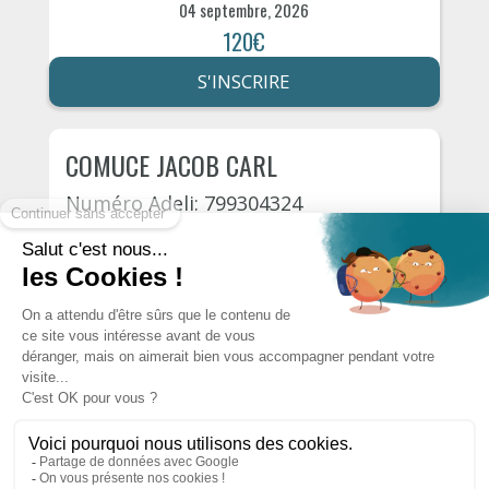
04 septembre, 2026
120€
S'INSCRIRE
COMUCE JACOB CARL
Numéro Adeli: 799304324
Loudun
Rue de la fontaine d’adam 2
14 septembre, 2026
120€
S'INSCRIRE
Autres psychologues du département