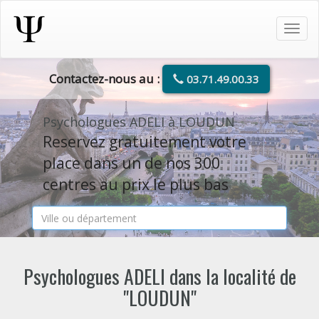
Tog
navi
Contactez-nous au :
03.71.49.00.33
Psychologues ADELI à LOUDUN
Reservez gratuitement votre
place dans un de nos 300
centres au prix le plus bas
Psychologues ADELI dans la localité de
"LOUDUN"