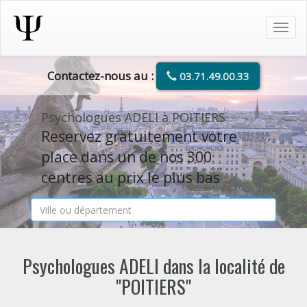
Tog
navi
Contactez-nous au :
03.71.49.00.33
Psychologues ADELI à POITIERS
Reservez gratuitement votre
place dans un de nos 300
centres au prix le plus bas
Psychologues ADELI dans la localité de
"POITIERS"