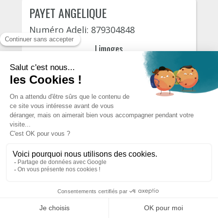
PAYET ANGELIQUE
Numéro Adeli: 879304848
Limoges
Boulevard victor hugo 19
22 December, 2026
115€
S'INSCRIRE
PAYET ANGELIQUE
Numéro Adeli: 879304848
Limoges
Boulevard victor hugo 19
28 December, 2026