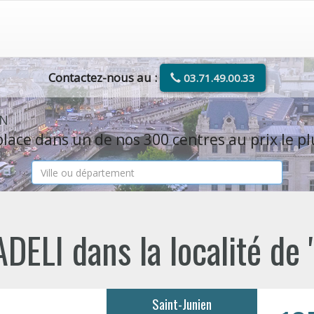
Contactez-nous au :
03.71.49.00.33
EN
lace dans un de nos 300 centres au prix le pl
DELI dans la localité de
Saint-Junien