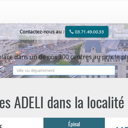
Contactez-nous au :
03.71.49.00.33
lace dans un de nos 300 centres au prix le pl
s ADELI dans la localité
Épinal
E