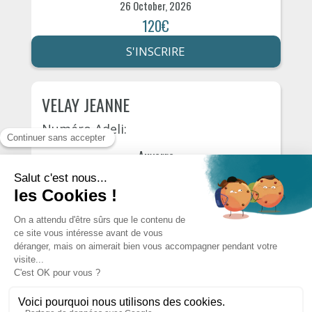
26 October, 2026
120€
S'INSCRIRE
VELAY JEANNE
Numéro Adeli:
Auxerre
Rue des mignottes 105
29 October, 2026
115€
S'INSCRIRE
AUTRES PSYCHOLOGUES DU
DÉPARTEMENT