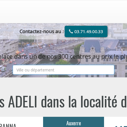
Contactez-nous au :
03.71.49.00.33
lace dans un de nos 300 centres au prix le pl
 ADELI dans la localité
Auxerre
BANNA