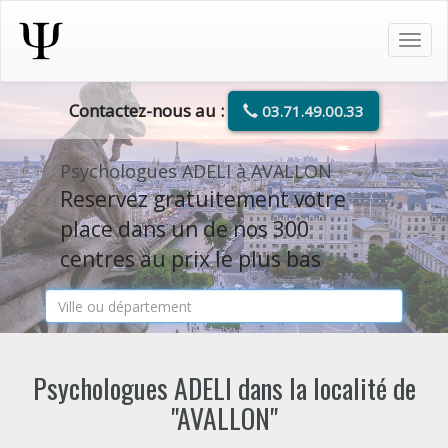
Tog
navi
Contactez-nous au :
03.71.49.00.33
Psychologues ADELI à AVALLON
Reservez gratuitement votre
place dans un de nos 300
centres au prix le plus bas
Psychologues ADELI dans la localité de
"AVALLON"