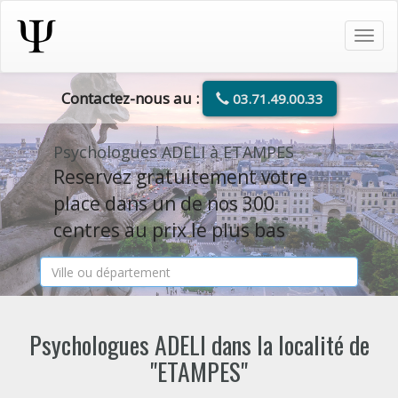
Tog
navi
Contactez-nous au :
03.71.49.00.33
Psychologues ADELI à ETAMPES
Reservez gratuitement votre
place dans un de nos 300
centres au prix le plus bas
Psychologues ADELI dans la localité de
"ETAMPES"