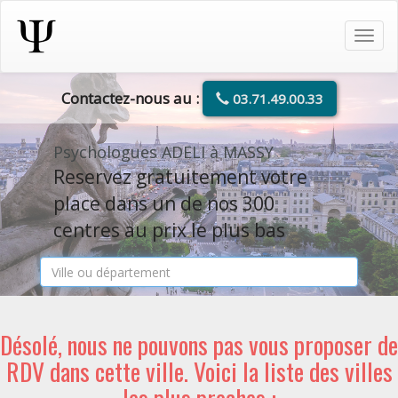
Tog
navi
Contactez-nous au :
03.71.49.00.33
Psychologues ADELI à MASSY
Reservez gratuitement votre
place dans un de nos 300
centres au prix le plus bas
Désolé, nous ne pouvons pas vous proposer de
RDV dans cette ville. Voici la liste des villes
les plus proches :