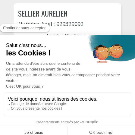
SELLIER AURELIEN
Numéro Adeli: 929329092
Issy-les-Moulineaux
Avenue de verdun 166
30 October, 2026
110€
S'INSCRIRE
AUTRES PSYCHOLOGUES DU
DÉPARTEMENT
Designed by
MecaSoft International
Copyright © 2026. Tous droits réservés
CGU
CGV