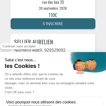
rue des bas 25
30 septembre, 2026
110€
S'INSCRIRE
SELLIER AURELIEN
Numéro Adeli: 929329092
Asnières-sur-Seine
rue des bas 25
21 octobre, 2026
110€
S'INSCRIRE
Autres psychologues du département