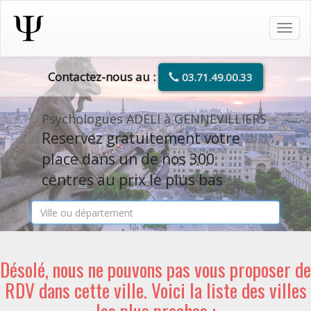
Tog
navi
Contactez-nous au :
03.71.49.00.33
Psychologues ADELI à GENNEVILLIERS
Reservez gratuitement votre
place dans un de nos 300
centres au prix le plus bas
Désolé, nous ne pouvons pas vous proposer de
RDV dans cette ville. Voici la liste des villes
les plus proches :