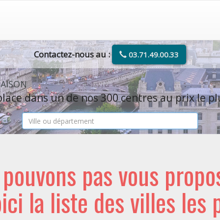
Contactez-nous au :
03.71.49.00.33
MAISON
lace dans un de nos 300 centres au prix le pl
e pouvons pas vous propo
oici la liste des villes les