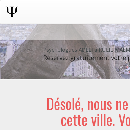
Psychologues ADELI à RUEIL-MAL
Reservez gratuitement votre p
Désolé, nous n
cette ville. V