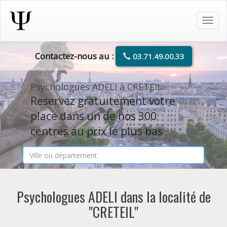
Tog
navi
Contactez-nous au :
03.71.49.00.33
Psychologues ADELI à CRETEIL
Reservez gratuitement votre
place dans un de nos 300
centres au prix le plus bas
Psychologues ADELI dans la localité de
"CRETEIL"