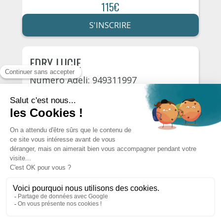
115€
S'INSCRIRE
EDRY LUCIE
Numéro Adeli: 949311997
Créteil
Rue général leclerc 113
22 septembre, 2026
115€
S'INSCRIRE
Autres psychologues du département