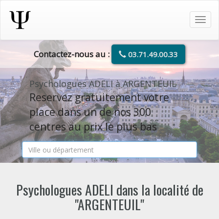
Tog
navi
Contactez-nous au :
03.71.49.00.33
Psychologues ADELI à ARGENTEUIL
Reservez gratuitement votre
place dans un de nos 300
centres au prix le plus bas
Psychologues ADELI dans la localité de
"ARGENTEUIL"