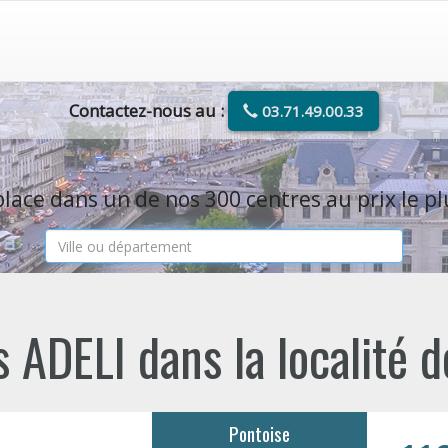
Contactez-nous au :
03.71.49.00.33
lace dans un de nos 300 centres au prix le pl
 ADELI dans la localité 
Pontoise