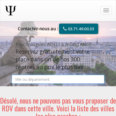
Tog
navi
Contactez-nous au :
03.71.49.00.33
Psychologues ADELI à A-DISTANCE
Reservez gratuitement votre
place dans un de nos 300
centres au prix le plus bas
Désolé, nous ne pouvons pas vous proposer de
RDV dans cette ville. Voici la liste des villes
les plus proches :